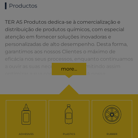
Productos
TER AS Produtos dedica-se à comercialização e
distribuição de produtos químicos, com especial
atenção em fornecer soluções inovadoras e
personalizadas de alto desempenho. Desta forma,
garantimos aos nossos Clientes o máximo de
eficácia nos seus processos, enquanto continuamos
a ouvir as suas necessidades, permitindo assim
more...
optimizar a sua competitividade. A nossa
organização apresenta uma rede de vendas
distribuída em toda a Península Ibérica fornecendo
uma solução rápida para o Cliente em todos os
momentos.
ADHESIVES
PLASTICS
RUBBER