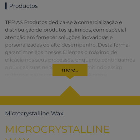
Productos
TER AS Produtos dedica-se à comercialização e
distribuição de produtos químicos, com especial
atenção em fornecer soluções inovadoras e
personalizadas de alto desempenho. Desta forma,
garantimos aos nossos Clientes o máximo de
eficácia nos seus processos, enquanto continuamos
a ouvir as suas necessidades, permitindo assim
more...
optimizar a sua competitividade. A nossa
organização apresenta uma rede de vendas
distribuída em toda a Península Ibérica fornecendo
uma solução rápida para o Cliente em todos os
momentos.
Microcrystalline Wax
MICROCRYSTALLINE