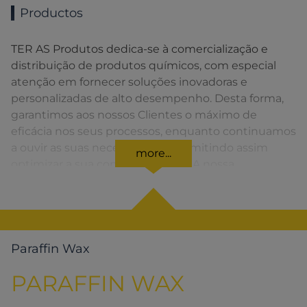
Productos
TER AS Produtos dedica-se à comercialização e
distribuição de produtos químicos, com especial
atenção em fornecer soluções inovadoras e
personalizadas de alto desempenho. Desta forma,
garantimos aos nossos Clientes o máximo de
eficácia nos seus processos, enquanto continuamos
a ouvir as suas necessidades, permitindo assim
more...
optimizar a sua competitividade. A nossa
organização apresenta uma rede de vendas
distribuída em toda a Península Ibérica fornecendo
uma solução rápida para o Cliente em todos os
momentos.
Paraffin Wax
PARAFFIN WAX