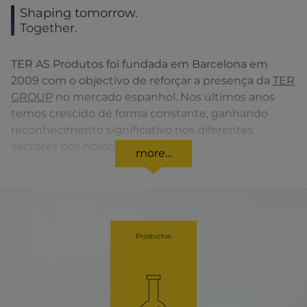
Shaping tomorrow.
Together.
TER AS Produtos foi fundada em Barcelona em
2009 com o objectivo de reforçar a presença da
TER
GROUP
no mercado espanhol. Nos últimos anos
temos crescido de forma constante, ganhando
reconhecimento significativo nos diferentes
sectores dos nossos Clientes.
more...
Em Janeiro de 2015 uma nova unidade de negócio
foi adquirida para Espanha e Portugal ampliando
desta forma a nossa gama de produtos.
A equipe altamente qualificada, apresenta
Productos
excelentes conhecimentos técnicos, no apoio e
aconselhamento dos nossos Clientes e
Fornecedores, sendo um parceiro muito confiável
nas actividades comerciais em Espanha e
Portugal
.