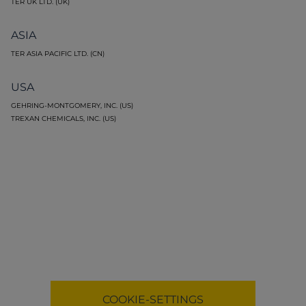
TER UK LTD. (UK)
ASIA
TER ASIA PACIFIC LTD. (CN)
USA
GEHRING-MONTGOMERY, INC. (US)
TREXAN CHEMICALS, INC. (US)
Functional cookies necessary to display map.
COOKIE-SETTINGS