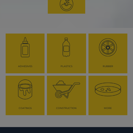
Através de um serviço exemplar e profundo
conhecimento do mercado, TER AS obtém a
satisfação e confiança dos nossos Clientes.
A TER AS inaugurou recentemente um laboratório
devidamente equipado, principalmente dedicado à
área de tintas decorativas. Este laboratório tem
como principal objectivo apoiar os nossos
estimados Clientes nas suas necessidade diárias.
ADHESIVES
PLASTICS
RUBBER
COATINGS
CONSTRUCTION
MORE